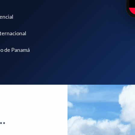
encial
nternacional
ico de Panamá
si…