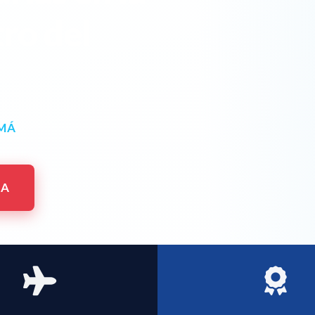
ro del
AMÁ
MA