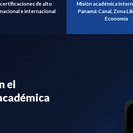
certificaciones de alto
Misión académica intern
 nacional e internacional
Panamá: Canal, Zona Li
Economía
n el
 académica