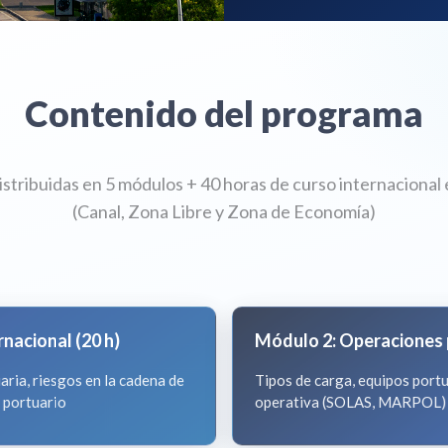
Contenido del programa
istribuidas en 5 módulos + 40 horas de curso internaciona
(Canal, Zona Libre y Zona de Economía)
nacional (20 h)
Módulo 2: Operaciones p
ia, riesgos en la cadena de
Tipos de carga, equipos port
 portuario
operativa (SOLAS, MARPOL) e