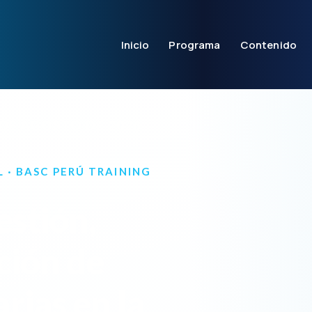
Inicio
Programa
Contenido
0 DE AGOSTO DE 2026
 · BASC PERÚ TRAINING
estión,
ción de
rias en la