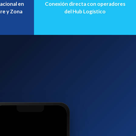
acional en
Conexión directa con operadores
bre y Zona
del Hub Logístico