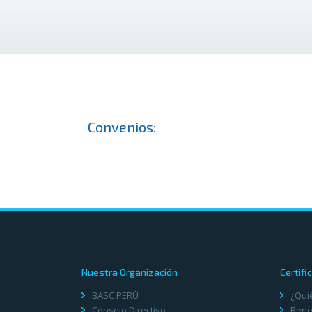
Convenios:
Nuestra Organización
Certifi
BASC PERÚ
¿Qui
Consejo Directivo
Benef