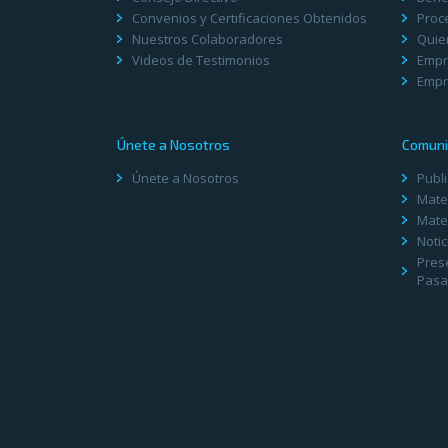
Convenios y Certificaciones Obtenidos
Proc
Nuestros Colaboradores
Quie
Videos de Testimonios
Empr
Empr
Únete a Nosotros
Comuni
Únete a Nosotros
Publ
Mater
Mater
Notic
Pres
Pasa