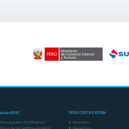
cación BASC
PERÚ CERTIFICATION
énes pueden Certificarse?
Nosotros
icios de la Certificación BASC
Beneficios